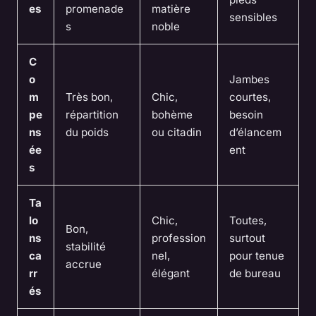
es
promenade
matière
sensibles
s
noble
C
o
Jambes
m
Très bon,
Chic,
courtes,
pe
répartition
bohème
besoin
ns
du poids
ou citadin
d’élancem
ée
ent
s
Ta
lo
Chic,
Toutes,
Bon,
ns
profession
surtout
stabilité
ca
nel,
pour tenue
accrue
rr
élégant
de bureau
és