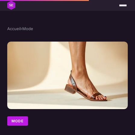
Accueil
›
Mode
MODE