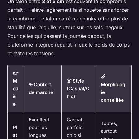
Un talon entre
3 et 5 cm
est souvent le compromis
parfait : il élève légèrement la silhouette sans forcer
la cambrure. Le talon carré ou chunky offre plus de
stabilité que l’aiguille, surtout sur les sols inégaux.
Pour celles qui passent la journée debout, la
plateforme intégrée répartit mieux le poids du corps
et évite les tensions.
👉
📏
M
👗 Style
✨ Confort
Morpholog
od
(Casual/C
de marche
ie
èl
hic)
conseillée
e
Excellent
Casual,
Toutes,
Pl
pour les
parfois
surtout
at
longues
chic si
pieds